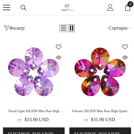
ПРОПУСТИТЬ КОНТЕНТ
0
0
пр
Фильтр
Сортировка
Дом
Подвески Страза
XILION Mini Pear
ПОДВЕСКИ СТРАЗА
Vitrail Light XILION Mini Pear High
Volcano XILION Mini Pear High Quality
Quality Glass Rhinestone Pendant
Glass Rhinestone Pendant
$33.90 USD
$31.90 USD
от
от